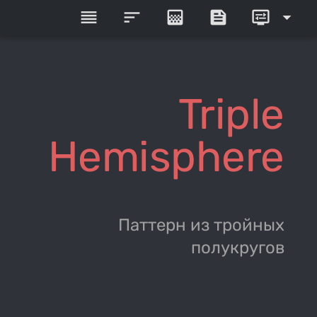
reorder
sort
gradient
feed
display_settings
arrow_drop_down
Triple
Hemisphere
Паттерн из тройных
полукругов