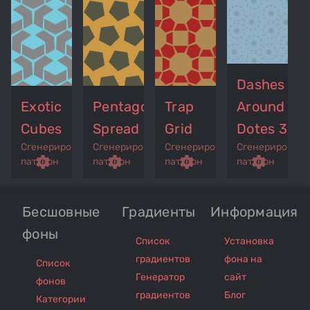
Dashes
Exotic
Pentagons
Trap
Around
Cubes
Spread
Grid
Dotes 3
Сгенерированный
Сгенерированный
Сгенерированный
Сгенерирован
p
remove_red_eye
settings
get_app
remove_red_eye
settings
get_app
remove_red_eye
settings
get_app
settings
паттерн
паттерн
паттерн
паттерн
Бесшовные
Градиенты
Информация
фоны
Список
Установка
градиентов
фона на
Список
Генератор
сайт
фонов
градиентов
Блог
Категории