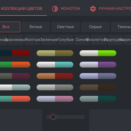
tonality
settings
КОЛЛЕКЦИИ ЦВЕТОВ
МОНОТОН
РУЧНАЯ НАСТР
Все
Белые
Светлые
Серые
Темны
сные
Оранжевые
Желтые
Зеленые
Голубые
Синие
Фиолетовые
Пурпурные
Кори