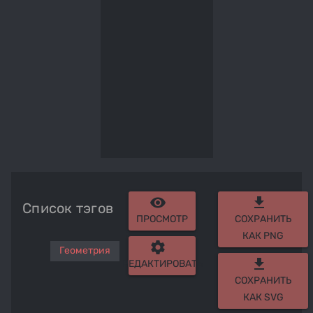
remove_red_eye
get_app
Список тэгов
ПРОСМОТР
СОХРАНИТЬ
КАК PNG
settings
Геометрия
get_app
РЕДАКТИРОВАТЬ
СОХРАНИТЬ
КАК SVG