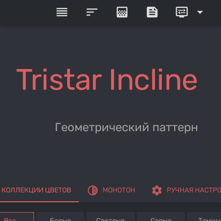
reorder
sort
gradient
feed
display_settings
arrow_drop_down
Tristar Incline
Геометрический паттерн
tonality
settings
КОЛЛЕКЦИИ ЦВЕТОВ
МОНОТОН
РУЧНАЯ НАСТР
Все
Белые
Светлые
Серые
Темны