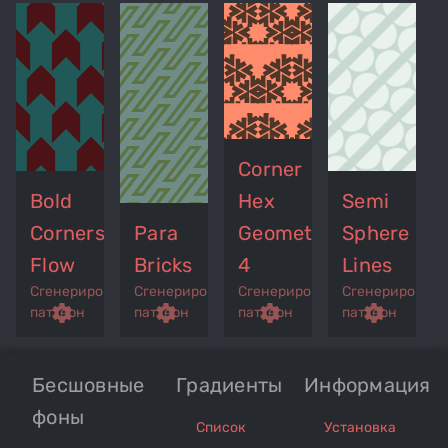
Corner
Bold
Hex
Semi
Corners
Para
Geometry
Sphere
Flow
Bricks
4
Lines
Сгенерированный
Сгенерированный
Сгенерированный
Сгенерирован
p
remove_red_eye
settings
get_app
remove_red_eye
settings
get_app
remove_red_eye
settings
get_app
settings
паттерн
паттерн
паттерн
паттерн
Бесшовные
Градиенты
Информация
фоны
Список
Установка