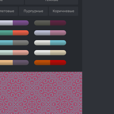
летовые
Пурпурные
Коричневые