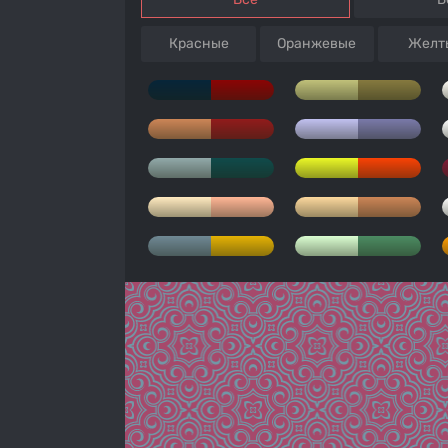
Красные
Оранжевые
Желт