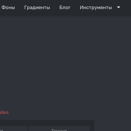
arrow_drop_down
Фоны
Градиенты
Блог
Инструменты
ОЙКА
ые
Темные