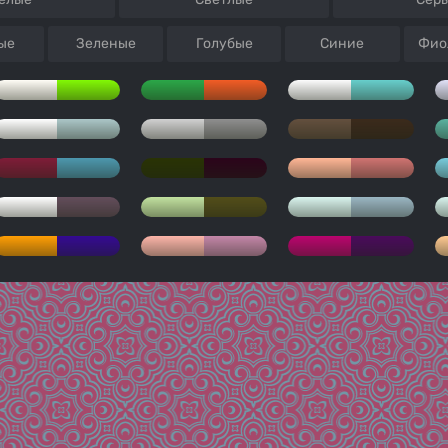
ые
Зеленые
Голубые
Синие
Фио