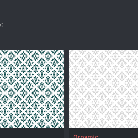
:
Ornamic