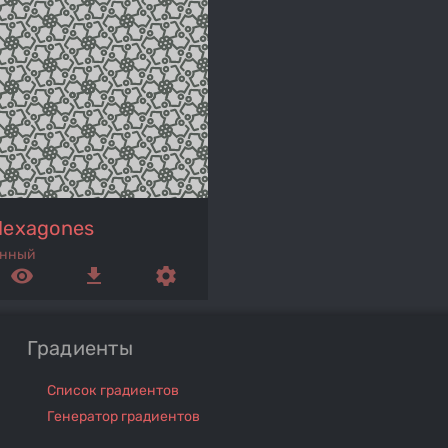
Hexagones
анный
remove_red_eye
get_app
settings
Градиенты
Список градиентов
Генератор градиентов