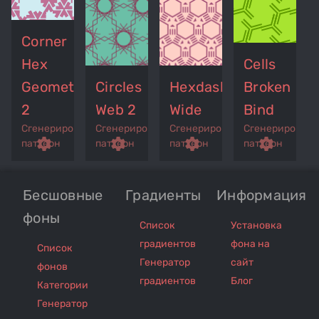
Corner
Hex
Cells
Geometry
Circles
Hexdash
Broken
2
Web 2
Wide
Bind
Сгенерированный
Сгенерированный
Сгенерированный
Сгенерирован
p
remove_red_eye
settings
get_app
remove_red_eye
settings
get_app
remove_red_eye
settings
get_app
settings
паттерн
паттерн
паттерн
паттерн
Бесшовные
Градиенты
Информация
фоны
Список
Установка
градиентов
фона на
Список
Генератор
сайт
фонов
градиентов
Блог
Категории
Генератор