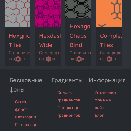
Hexagones
Hexgrid
Hexdash
Chaos
Complex
Tiles
Wide
Bind
Tiles
Сгенерированный
Сгенерированный
Сгенерированный
Сгенерирован
p
remove_red_eye
settings
get_app
remove_red_eye
settings
get_app
remove_red_eye
settings
get_app
settings
паттерн
паттерн
паттерн
паттерн
Бесшовные
Градиенты
Информация
фоны
Список
Установка
градиентов
фона на
Список
Генератор
сайт
фонов
градиентов
Блог
Категории
Генератор