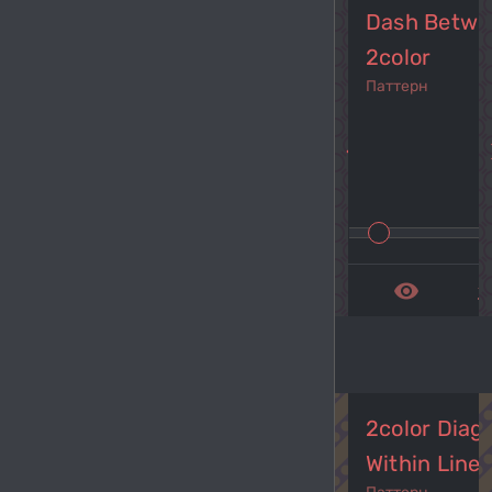
Dash Betwee
2color
Паттерн
navigate_before
navi
remove_red_eye
get_a
2color Diago
Within Lines