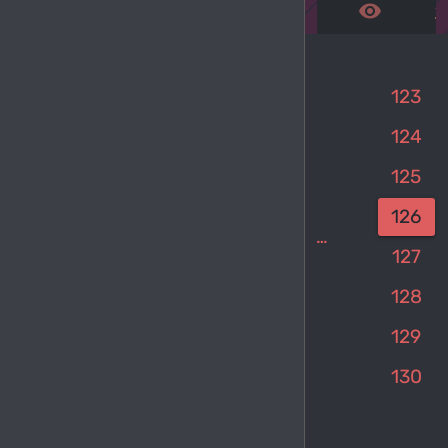
remove_red_eye
get_a
123
124
125
126
keyboard_arrow_left
1
…
127
128
129
130