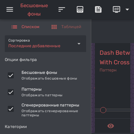
Бесшовные
menu
sort
gradient
feed
display_settings
arrow_drop_down
фоны
list
view_module
Списком
Таблицей
Сортировка
arrow_drop_down
Последние добавленные
Dash Betwee
Опции фильтра
With Cross 
Паттерн
Бесшовные фоны
Отображать бесшовные фоны
navigate_before
navi
Паттерны
Отображать паттерны
Сгенерированные паттерны
Отображать сгенерированные
паттерны
remove_red_eye
get_a
Категории