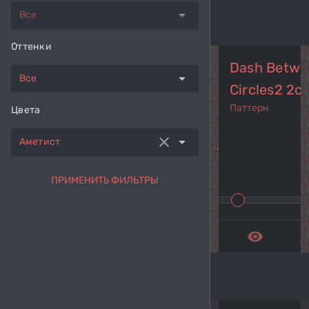
arrow_drop_down
Все
Оттенки
Dash Betwe
arrow_drop_down
Все
Circles2 2co
Паттерн
Цвета
clear
arrow_drop_down
Аметист
navigate_before
navi
ПРИМЕНИТЬ ФИЛЬТРЫ
remove_red_eye
get_a