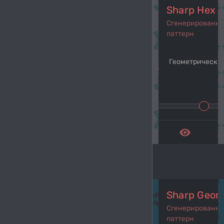
Sharp Hex 
Сгенерированн
паттерн
Геометрический
navigate_before
navi
remove_red_eye
get_a
Sharp Geom
Сгенерированн
паттерн