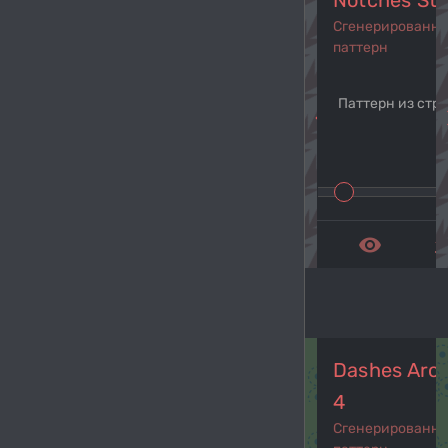
Notches Sti
Сгенерированн
паттерн
Паттерн из стр
navigate_before
navi
remove_red_eye
get_a
Dashes Aro
4
Сгенерированн