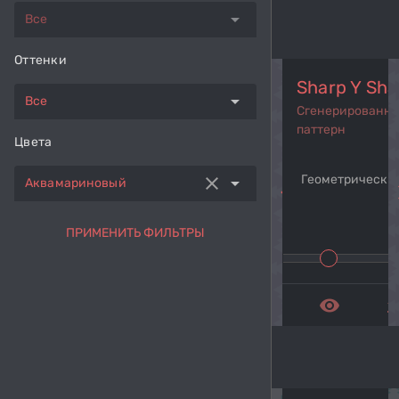
arrow_drop_down
Все
Оттенки
Sharp Y Sh
arrow_drop_down
Все
Сгенерированн
паттерн
Цвета
Геометрический
clear
arrow_drop_down
Аквамариновый
navigate_before
navi
ПРИМЕНИТЬ ФИЛЬТРЫ
remove_red_eye
get_a