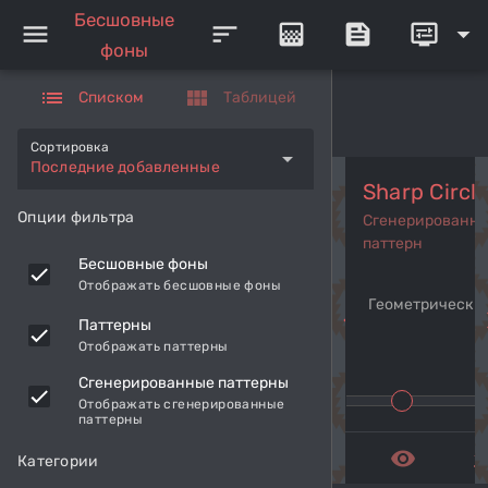
Бесшовные
menu
sort
gradient
feed
display_settings
arrow_drop_down
фоны
list
view_module
Списком
Таблицей
Сортировка
arrow_drop_down
Последние добавленные
Sharp Circl
Опции фильтра
Сгенерированн
паттерн
Бесшовные фоны
Отображать бесшовные фоны
Геометрический
navigate_before
navi
Паттерны
Отображать паттерны
Сгенерированные паттерны
Отображать сгенерированные
паттерны
remove_red_eye
get_a
Категории