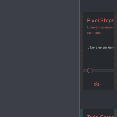
Pixel Steps
Сгенерированн
паттерн
Ломанные лин
navigate_before
navi
remove_red_eye
get_a