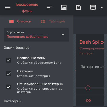
Бесшовные
menu
sort
gradient
feed
display_settings
arrow_drop_down
фоны
list
view_module
Списком
Таблицей
Сортировка
arrow_drop_down
Последние добавленные
Dash Splice
Опции фильтра
Сгенерированн
паттерн
Бесшовные фоны
Отображать бесшовные фоны
Паттерн из штр
navigate_before
navi
Паттерны
Отображать паттерны
Сгенерированные паттерны
Отображать сгенерированные
паттерны
remove_red_eye
get_a
Категории