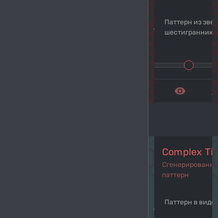
Паттерн из звез
navigate_before
navi
шестиграннико
remove_red_eye
get_a
Complex Til
Сгенерированн
паттерн
Паттерн в виде 
navigate_before
navi