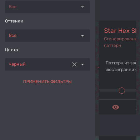
arrow_drop_down
Все
Оттенки
Star Hex Sh
arrow_drop_down
Все
Сгенерированн
паттерн
Цвета
Паттерн из звез
clear
arrow_drop_down
Черный
navigate_before
navi
шестиграннико
ПРИМЕНИТЬ ФИЛЬТРЫ
remove_red_eye
get_a