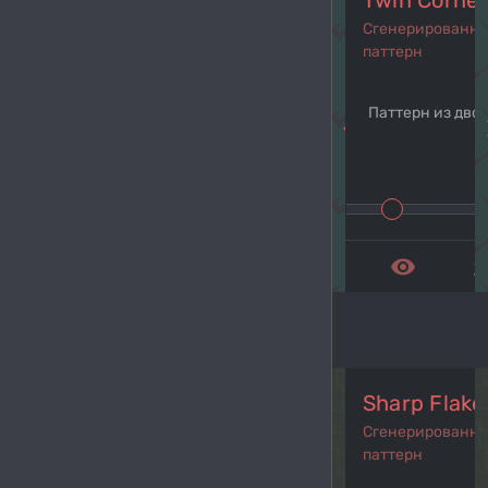
Twin Corne
Сгенерированн
паттерн
Паттерн из дво
navigate_before
navi
remove_red_eye
get_a
Sharp Flake
Сгенерированн
паттерн