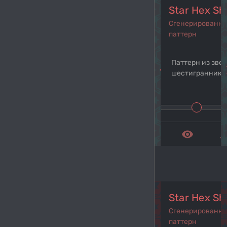
Star Hex Sh
Сгенерированн
паттерн
Паттерн из звез
navigate_before
navi
шестиграннико
remove_red_eye
get_a
Star Hex Sh
Сгенерированн
паттерн