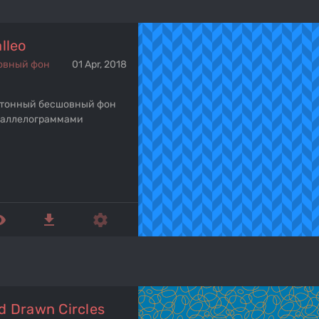
lleo
овный фон
01 Apr, 2018
тонный бесшовный фон
раллелограммами
ed_eye
get_app
settings
d Drawn Circles