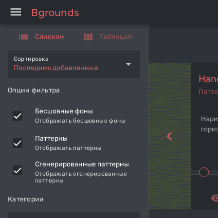
menu
Bgrounds
list
view_module
Списком
Таблицей
Сортировка
arrow_drop_down
Последние добавленные
Han
Опции фильтра
Патт
Бесшовные фоны
Нари
Отображать бесшовные фоны
гори
navigate_before
Паттерны
Отображать паттерны
Сгенерированные паттерны
Отображать сгенерированные
паттерны
remove_r
Категории