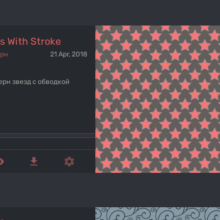
s With Stroke
ерн
21 Apr, 2018
ерн звезд с обводкой
ed_eye
get_app
settings