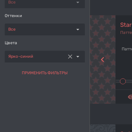
arrow_drop_down
Все
Оттенки
Star
arrow_drop_down
Все
Патт
Цвета
Патт
clear
arrow_drop_down
Ярко-синий
navigate_before
ПРИМЕНИТЬ ФИЛЬТРЫ
remove_r