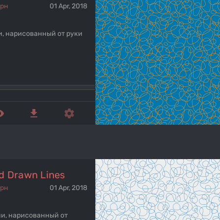
ерн
01 Apr, 2018
и, нарисованный от руки
ed_eye
get_app
settings
d Drawn Lines
ерн
01 Apr, 2018
и, нарисованный от