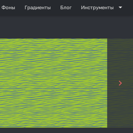
arrow_drop_down
Фоны
Градиенты
Блог
Инструменты
navigate_next