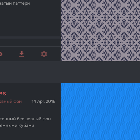
чатый паттерн
ed_eye
get_app
settings
es
овный фон
14 Apr, 2018
тонный бесшовный фон
ъемными кубами