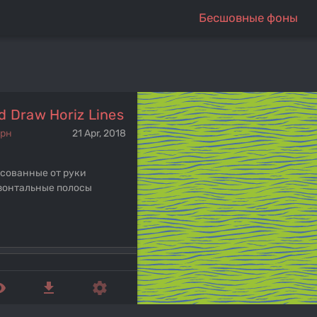
Бесшовные фоны
d Draw Horiz Lines
ерн
21 Apr, 2018
сованные от руки
зонтальные полосы
ed_eye
get_app
settings