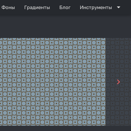
arrow_drop_down
Фоны
Градиенты
Блог
Инструменты
navigate_next