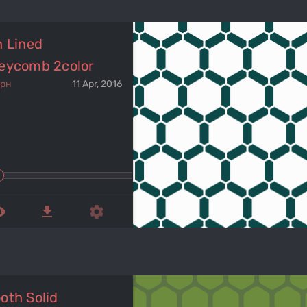
h Lined
eycomb 2color
ерн
11 Apr, 2016
ed_eye
get_app
settings
oth Solid