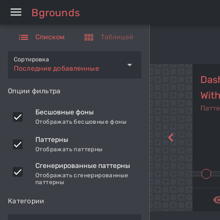
menu
Bgrounds
list
view_module
Списком
Таблицей
Сортировка
arrow_drop_down
Последние добавленные
Das
Опции фильтра
With
Патт
Бесшовные фоны
Отображать бесшовные фоны
navigate_before
Паттерны
Отображать паттерны
Сгенерированные паттерны
Отображать сгенерированные
паттерны
remove_r
Категории