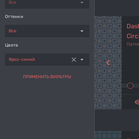
arrow_drop_down
Все
Оттенки
Das
arrow_drop_down
Все
Circ
Патт
Цвета
clear
arrow_drop_down
Ярко-синий
navigate_before
ПРИМЕНИТЬ ФИЛЬТРЫ
remove_r