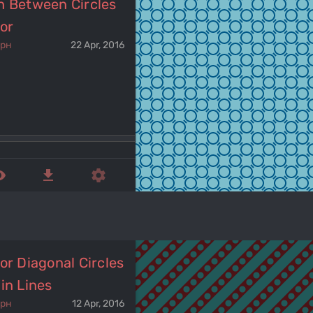
h Between Circles
or
ерн
22 Apr, 2016
ed_eye
get_app
settings
or Diagonal Circles
in Lines
ерн
12 Apr, 2016