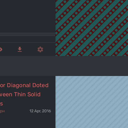
ed_eye
get_app
settings
or Diagonal Doted
ween Thin Solid
s
ерн
12 Apr, 2016