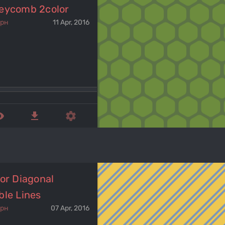
eycomb 2color
ерн
11 Apr, 2016
ed_eye
get_app
settings
or Diagonal
ble Lines
ерн
07 Apr, 2016