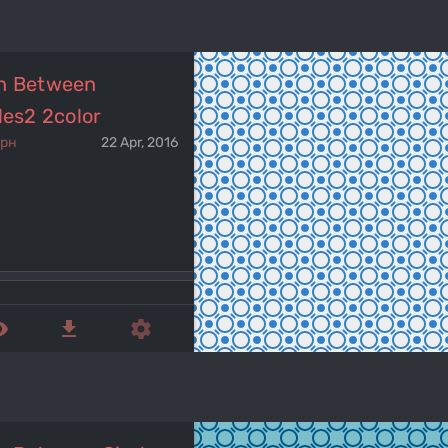
h Between
les2 2color
ерн
22 Apr, 2016
ed_eye
get_app
settings