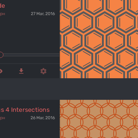
de
ерн
27 Mar, 2016
ed_eye
get_app
settings
s 4 Intersections
ерн
26 Mar, 2016