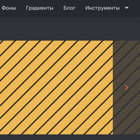
arrow_drop_down
Фоны
Градиенты
Блог
Инструменты
navigate_next