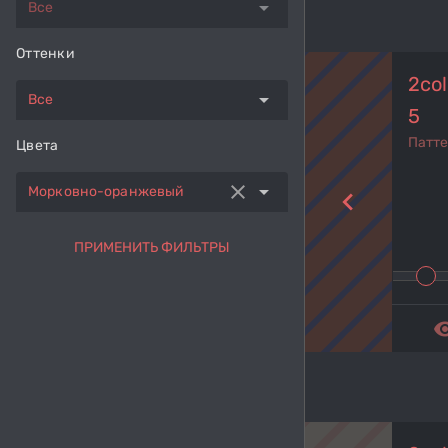
arrow_drop_down
Все
Оттенки
2col
arrow_drop_down
Все
5
Патт
Цвета
clear
arrow_drop_down
Морковно-оранжевый
navigate_before
ПРИМЕНИТЬ ФИЛЬТРЫ
remove_r