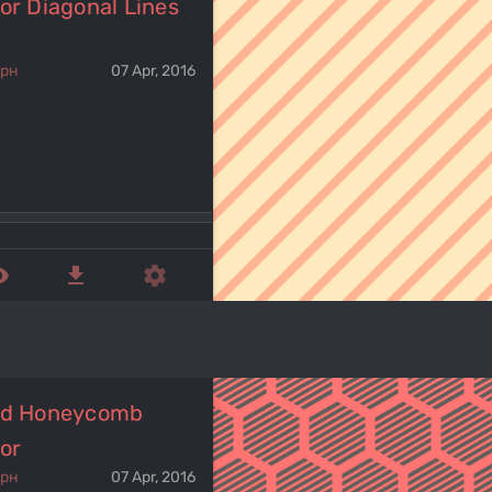
or Diagonal Lines
ерн
07 Apr, 2016
ed_eye
get_app
settings
ed Honeycomb
or
ерн
07 Apr, 2016