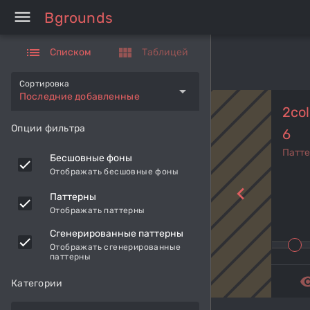
menu
Bgrounds
list
view_module
Списком
Таблицей
Сортировка
arrow_drop_down
Последние добавленные
2col
Опции фильтра
6
Патт
Бесшовные фоны
Отображать бесшовные фоны
navigate_before
Паттерны
Отображать паттерны
Сгенерированные паттерны
Отображать сгенерированные
паттерны
remove_r
Категории