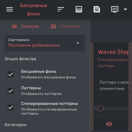
Бесшовные
menu
sort
gradient
feed
display_settings
arrow_drop_down
фоны
list
view_module
Списком
Таблицей
Сортировка
arrow_drop_down
Последние добавленные
Waves Step
Опции фильтра
Сгенерированн
паттерн
Бесшовные фоны
Отображать бесшовные фоны
Паттерн с волн
navigate_before
navi
Паттерны
элементами
Отображать паттерны
Сгенерированные паттерны
Отображать сгенерированные
паттерны
remove_red_eye
get_a
Категории