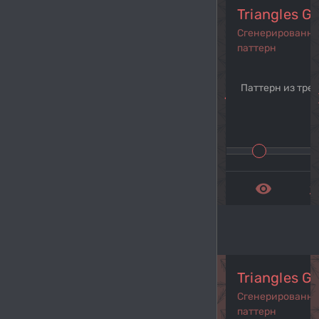
Triangles G
Сгенерированн
паттерн
Паттерн из тре
navigate_before
navi
remove_red_eye
get_a
Triangles G
Сгенерированн
паттерн