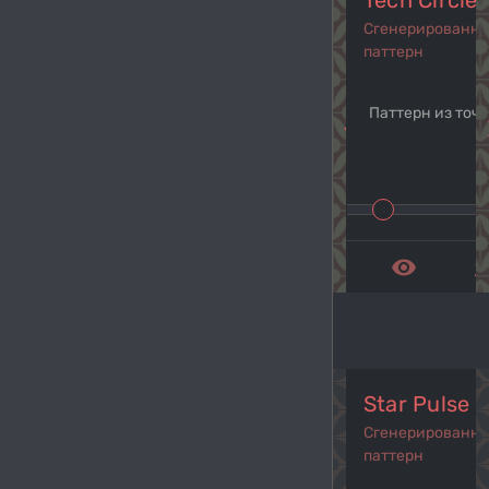
Tech Circle 
Сгенерированн
паттерн
Паттерн из точ
navigate_before
navi
remove_red_eye
get_a
Star Pulse
Сгенерированн
паттерн