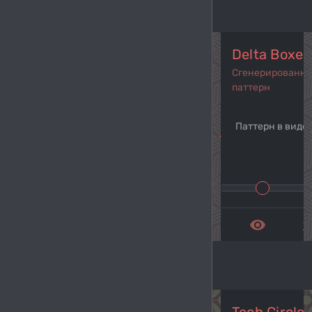
Delta Boxes
Сгенерированн
паттерн
Паттерн в виде
navigate_before
navi
remove_red_eye
get_a