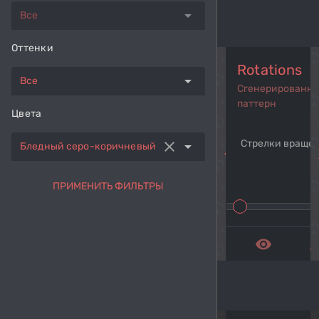
arrow_drop_down
Все
Оттенки
Rotations
arrow_drop_down
Все
Сгенерированн
паттерн
Цвета
Стрелки враще
clear
arrow_drop_down
Бледный серо-коричневый
navigate_before
navi
ПРИМЕНИТЬ ФИЛЬТРЫ
remove_red_eye
get_a