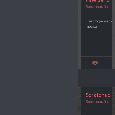
Fine Sand
Бесшовный фон
Текстура мелко
песка
remove_red_eye
get_a
Scratched 
Бесшовный фон