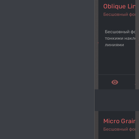
Oblique Lin
Бесшовный фон
Бесшовный фон
тонкими накло
navigate_before
navi
линиями
remove_red_eye
get_a
Micro Grain
Бесшовный фон