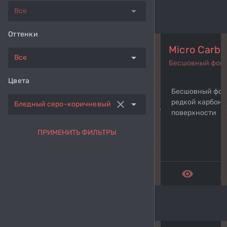
arrow_drop_down
Все
Оттенки
Micro Carb
arrow_drop_down
Все
Бесшовный фон
Цвета
Бесшовный фон 
редкой карбон
clear
arrow_drop_down
Бледный серо-коричневый
navigate_before
navi
поверхности
ПРИМЕНИТЬ ФИЛЬТРЫ
remove_red_eye
get_a