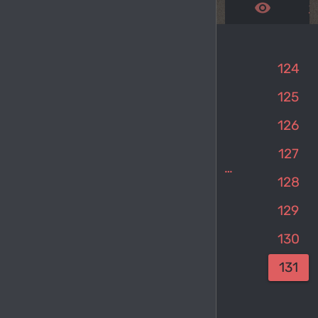
remove_red_eye
get_a
124
125
126
127
keyboard_arrow_left
1
…
128
129
130
131