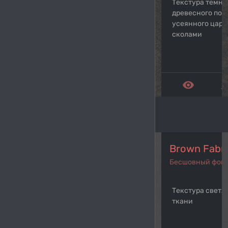
Текстура темно
древесного пол
усеянного цара
сколами
remove_red_eye
get_a
Brown Fabr
Бесшовный фон
Текстура светл
ткани