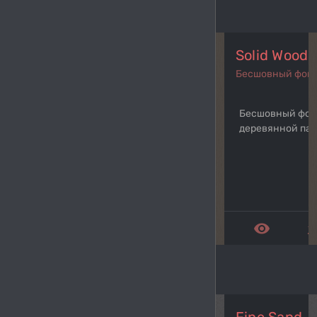
Solid Woodp
Бесшовный фон
Бесшовный фон
деревянной па
remove_red_eye
get_a