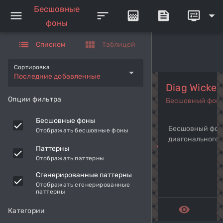
Бесшовные
menu
sort
gradient
feed
display_settings
arrow_drop_down
фоны
list
view_module
Списком
Таблицей
Сортировка
arrow_drop_down
Последние добавленные
Diag Wicker
Опции фильтра
Бесшовный фон
Бесшовные фоны
Бесшовный фон 
Отображать бесшовные фоны
диагонального 
navigate_before
navi
Паттерны
Отображать паттерны
Сгенерированные паттерны
Отображать сгенерированные
паттерны
remove_red_eye
get_a
Категории