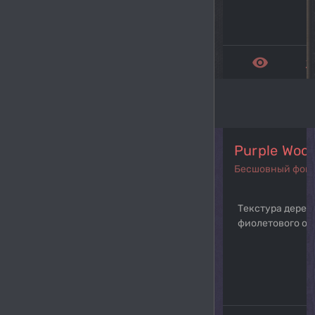
remove_red_eye
get_a
Purple Woo
Бесшовный фон
Текстура дерев
фиолетового от