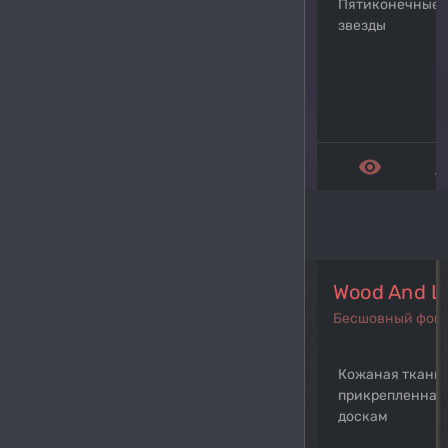
Пятиконечные 
звезды
remove_red_eye
get_a
Wood And L
Бесшовный фон
Кожаная ткань,
прикрепленная
доскам