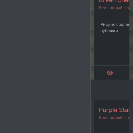
Green Check
Бесшовный фон
Рисунок зелено
рубашки
remove_red_eye
get_a
Purple Star
Бесшовный фон