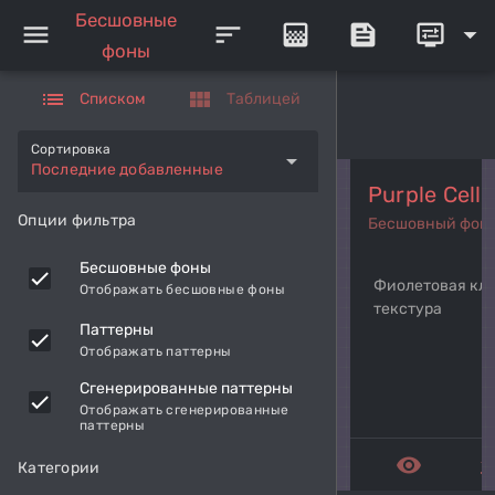
Бесшовные
menu
sort
gradient
feed
display_settings
arrow_drop_down
фоны
list
view_module
Списком
Таблицей
Сортировка
arrow_drop_down
Последние добавленные
Purple Cells
Опции фильтра
Бесшовный фон
Бесшовные фоны
Фиолетовая кле
Отображать бесшовные фоны
текстура
Паттерны
Отображать паттерны
Сгенерированные паттерны
Отображать сгенерированные
паттерны
remove_red_eye
get_a
Категории