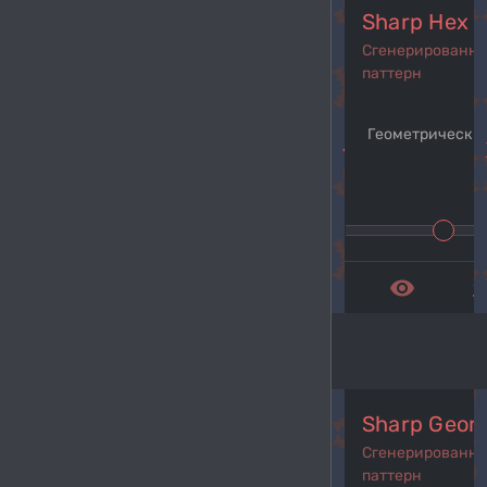
Sharp Hex 
Сгенерированн
паттерн
Геометрический
navigate_before
navi
remove_red_eye
get_a
Sharp Geom
Сгенерированн
паттерн