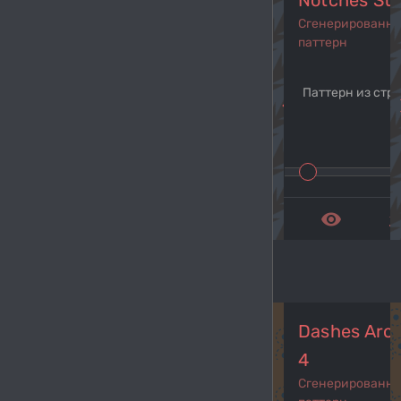
Notches Sti
Сгенерированн
паттерн
Паттерн из стр
navigate_before
navi
remove_red_eye
get_a
Dashes Aro
4
Сгенерированн