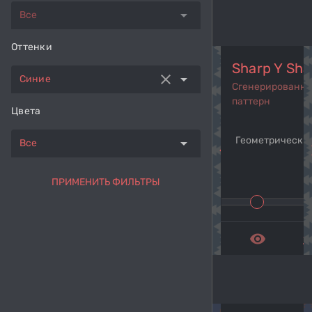
arrow_drop_down
Все
Оттенки
Sharp Y Sh
clear
arrow_drop_down
Синие
Сгенерированн
паттерн
Цвета
Геометрический
arrow_drop_down
Все
navigate_before
navi
ПРИМЕНИТЬ ФИЛЬТРЫ
remove_red_eye
get_a