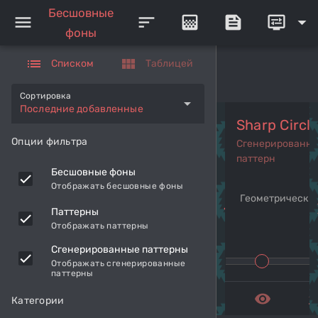
Бесшовные
menu
sort
gradient
feed
display_settings
arrow_drop_down
фоны
list
view_module
Списком
Таблицей
Сортировка
arrow_drop_down
Последние добавленные
Sharp Circl
Опции фильтра
Сгенерированн
паттерн
Бесшовные фоны
Отображать бесшовные фоны
Геометрический
navigate_before
navi
Паттерны
Отображать паттерны
Сгенерированные паттерны
Отображать сгенерированные
паттерны
remove_red_eye
get_a
Категории