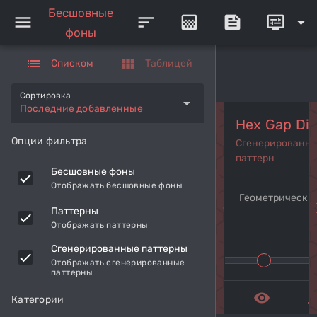
Бесшовные
menu
sort
gradient
feed
display_settings
arrow_drop_down
фоны
list
view_module
Списком
Таблицей
Сортировка
arrow_drop_down
Последние добавленные
Hex Gap Dis
Опции фильтра
Сгенерированн
паттерн
Бесшовные фоны
Отображать бесшовные фоны
Геометрический
navigate_before
navi
Паттерны
Отображать паттерны
Сгенерированные паттерны
Отображать сгенерированные
паттерны
remove_red_eye
get_a
Категории