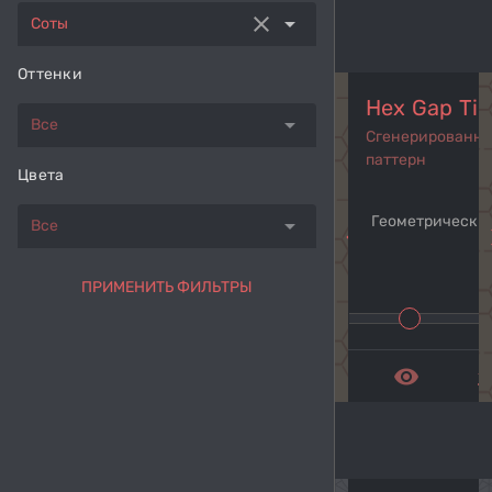
clear
arrow_drop_down
Соты
Оттенки
Hex Gap Til
arrow_drop_down
Все
Сгенерированн
паттерн
Цвета
Геометрический
arrow_drop_down
Все
navigate_before
navi
ПРИМЕНИТЬ ФИЛЬТРЫ
remove_red_eye
get_a