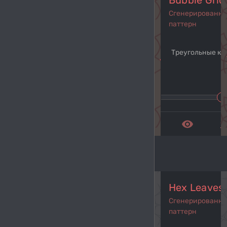
Bubble Grid
Сгенерированн
паттерн
Треугольные ко
navigate_before
navi
remove_red_eye
get_a
Hex Leaves
Сгенерированн
паттерн