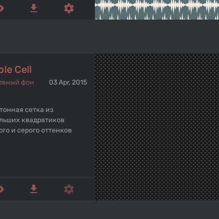
ed_eye
get_app
settings
le Cell
овный фон
03 Apr, 2015
тонная сетка из
льших квадратиков
ого и серого оттенков
ed_eye
get_app
settings