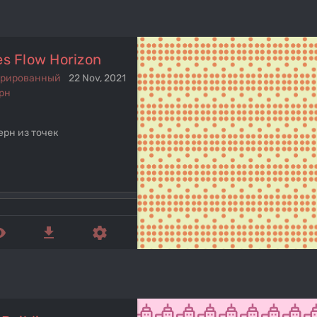
es Flow Horizon
ерированный
22 Nov, 2021
рн
ерн из точек
ed_eye
get_app
settings