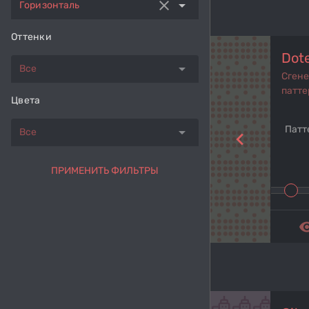
clear
arrow_drop_down
Горизонталь
Оттенки
Dot
arrow_drop_down
Все
Сген
патте
Цвета
Патт
arrow_drop_down
Все
navigate_before
ПРИМЕНИТЬ ФИЛЬТРЫ
remove_r