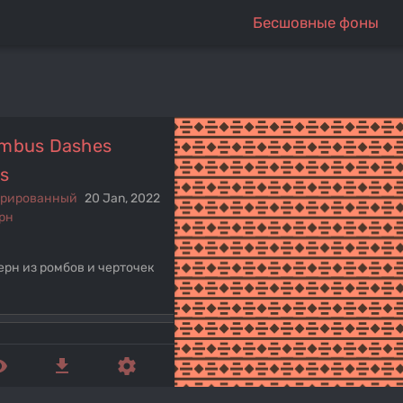
Бесшовные фоны
mbus Dashes
s
ерированный
20 Jan, 2022
рн
ерн из ромбов и черточек
ed_eye
get_app
settings