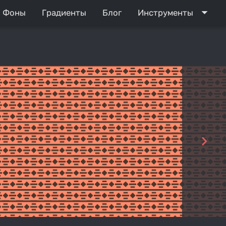
arrow_drop_down
Фоны
Градиенты
Блог
Инструменты
navigate_next