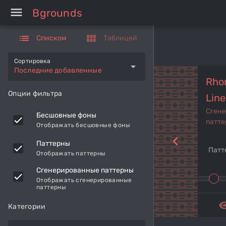
menu
Bgrounds
list
view_module
Списком
Таблицей
Сортировка
arrow_drop_down
Последние добавленные
Rho
Опции фильтра
Line
Сген
Бесшовные фоны
патте
Отображать бесшовные фоны
navigate_before
Паттерны
Патт
Отображать паттерны
Сгенерированные паттерны
Отображать сгенерированные
паттерны
remove_r
Категории