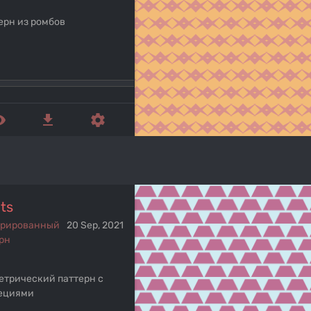
ерн из ромбов
ed_eye
get_app
settings
ts
ерированный
20 Sep, 2021
рн
етрический паттерн с
ециями