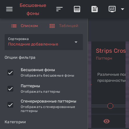
Бесшовные
menu
sort
gradient
feed
display_settings
arrow_drop_down
фоны
list
view_module
Списком
Таблицей
Сортировка
arrow_drop_down
Последние добавленные
Strips Cross
Опции фильтра
Паттерн
Бесшовные фоны
Различные поло
Отображать бесшовные фоны
прозрачностью
navigate_before
navi
Паттерны
Отображать паттерны
Сгенерированные паттерны
Отображать сгенерированные
паттерны
remove_red_eye
get_a
Категории