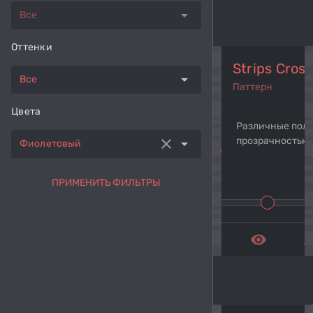
arrow_drop_down
Все
Оттенки
Strips Cross
arrow_drop_down
Все
Паттерн
Цвета
Различные поло
прозрачностью
clear
arrow_drop_down
Фиолетовый
navigate_before
navi
ПРИМЕНИТЬ ФИЛЬТРЫ
remove_red_eye
get_a