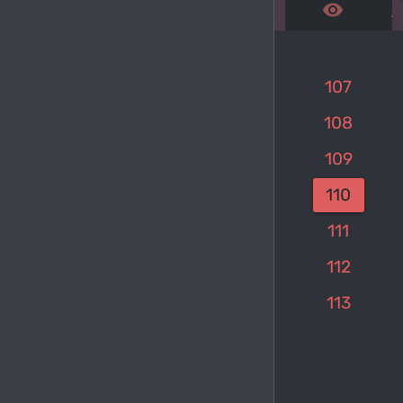
remove_red_eye
get_a
107
108
109
keyboard_arrow_left
1
…
110
111
112
113