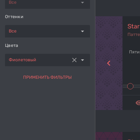
arrow_drop_down
Все
Оттенки
Star
arrow_drop_down
Все
Патт
Цвета
Пяти
clear
arrow_drop_down
Фиолетовый
navigate_before
ПРИМЕНИТЬ ФИЛЬТРЫ
remove_r