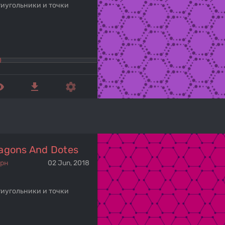
иугольники и точки
ed_eye
get_app
settings
agons And Dotes
ерн
02 Jun, 2018
иугольники и точки