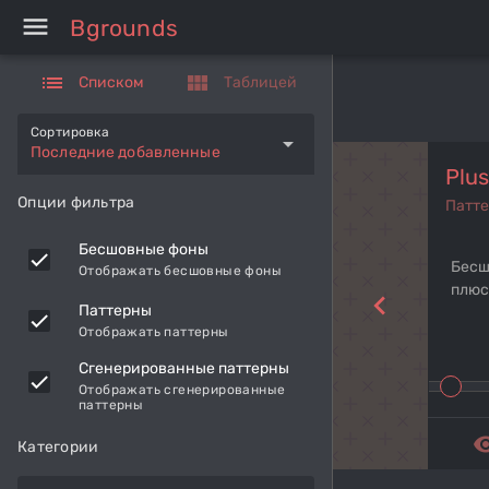
menu
Bgrounds
list
view_module
Списком
Таблицей
Сортировка
arrow_drop_down
Последние добавленные
Plu
Опции фильтра
Патт
Бесшовные фоны
Бесш
Отображать бесшовные фоны
плюс
navigate_before
Паттерны
Отображать паттерны
Сгенерированные паттерны
Отображать сгенерированные
паттерны
remove_r
Категории