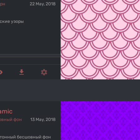
ерн
22 May, 2018
ские узоры
ed_eye
get_app
settings
amic
овный фон
13 May, 2018
тонный бесшовный фон