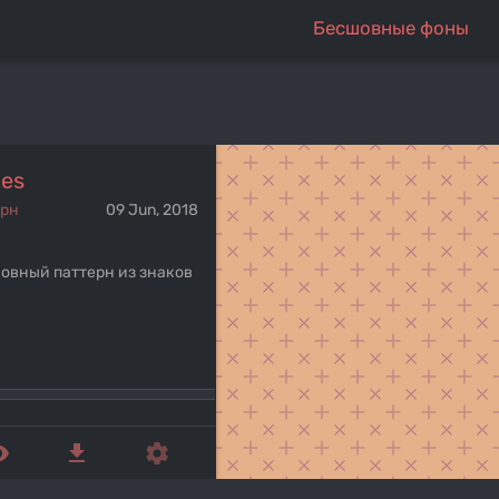
Бесшовные фоны
ses
ерн
09 Jun, 2018
овный паттерн из знаков
ed_eye
get_app
settings