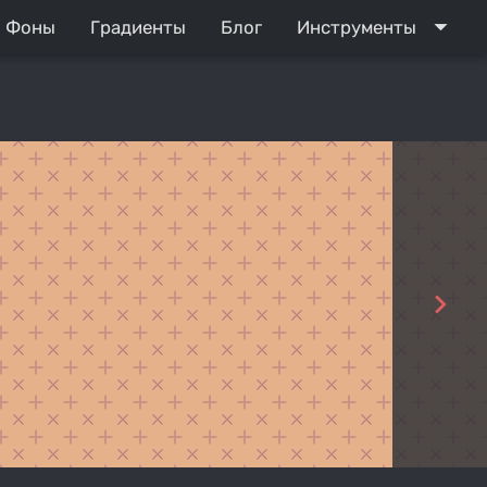
arrow_drop_down
Фоны
Градиенты
Блог
Инструменты
navigate_next