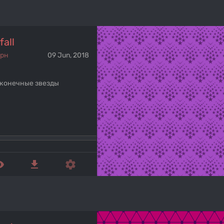
fall
ерн
09 Jun, 2018
конечные звезды
ed_eye
get_app
settings