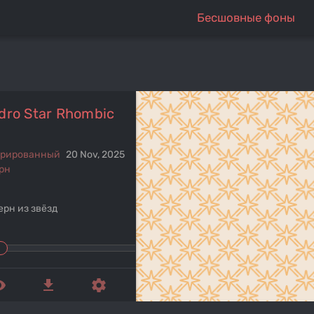
Бесшовные фоны
dro Star Rhombic
ерированный
20 Nov, 2025
рн
ерн из звёзд
ed_eye
get_app
settings