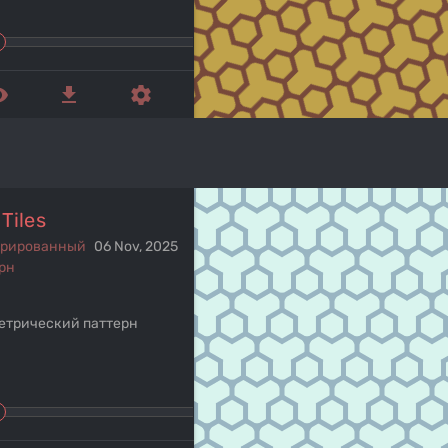
ed_eye
get_app
settings
Tiles
ерированный
06 Nov, 2025
рн
етрический паттерн