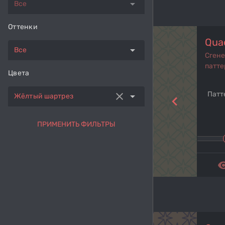
arrow_drop_down
Все
Оттенки
Qua
arrow_drop_down
Все
Сген
патте
Цвета
Патт
clear
arrow_drop_down
Жёлтый шартрез
navigate_before
ПРИМЕНИТЬ ФИЛЬТРЫ
remove_r