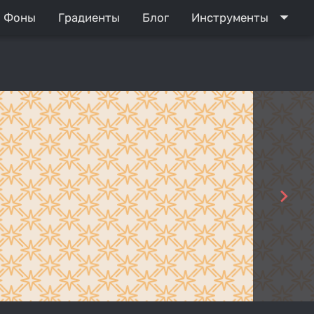
arrow_drop_down
Фоны
Градиенты
Блог
Инструменты
navigate_next