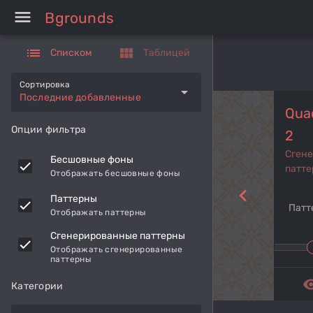
menu
Bgrounds
list
view_module
Списком
Таблицей
Сортировка
arrow_drop_down
Последние добавленные
Qua
Опции фильтра
2
Сген
Бесшовные фоны
патте
Отображать бесшовные фоны
navigate_before
Паттерны
Патт
Отображать паттерны
Сгенерированные паттерны
Отображать сгенерированные
паттерны
remove_r
Категории