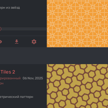
ерн из звёзд
ed_eye
get_app
settings
Tiles 2
ерированный
06 Nov, 2025
рн
етрический паттерн