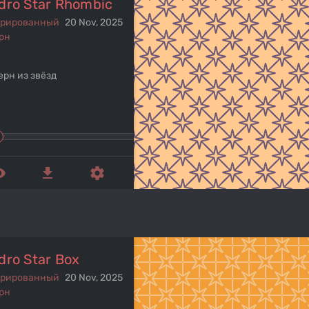
dro Star Rhombic
ерированный
20 Nov, 2025
рн
ерн из звёзд
ed_eye
get_app
settings
dro Star Box
ерированный
20 Nov, 2025
рн