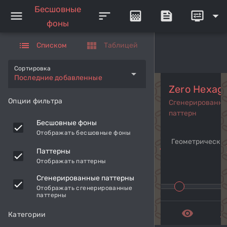
Бесшовные
menu
sort
gradient
feed
display_settings
arrow_drop_down
фоны
list
view_module
Списком
Таблицей
Сортировка
arrow_drop_down
Последние добавленные
Zero Hexag
Опции фильтра
Сгенерированн
паттерн
Бесшовные фоны
Отображать бесшовные фоны
Геометрический
navigate_before
navi
Паттерны
Отображать паттерны
Сгенерированные паттерны
Отображать сгенерированные
паттерны
remove_red_eye
get_a
Категории