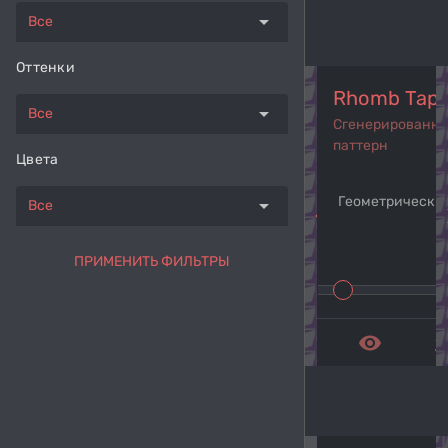
arrow_drop_down
Все
Оттенки
Rhomb Tape
arrow_drop_down
Все
Сгенерированн
паттерн
Цвета
Геометрический
arrow_drop_down
Все
navigate_before
navi
ПРИМЕНИТЬ ФИЛЬТРЫ
remove_red_eye
get_a