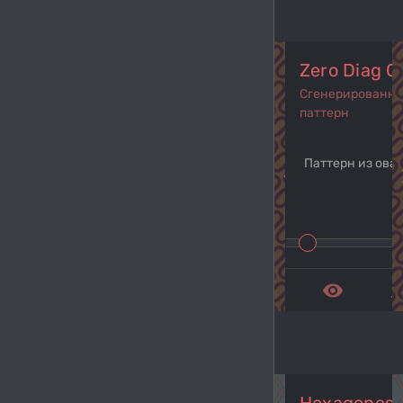
Zero Diag G
Сгенерированн
паттерн
Паттерн из ова
navigate_before
navi
remove_red_eye
get_a