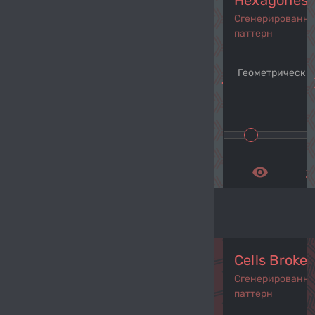
Hexagones 
Сгенерированн
паттерн
Геометрический
navigate_before
navi
remove_red_eye
get_a
Cells Broke
Сгенерированн
паттерн