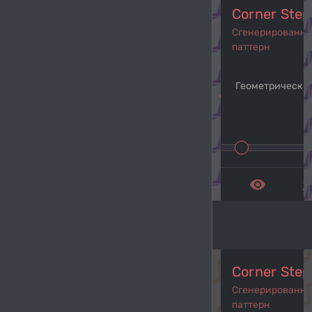
Corner Step
Сгенерированн
паттерн
Геометрический
navigate_before
navi
remove_red_eye
get_a
Corner Step
Сгенерированн
паттерн