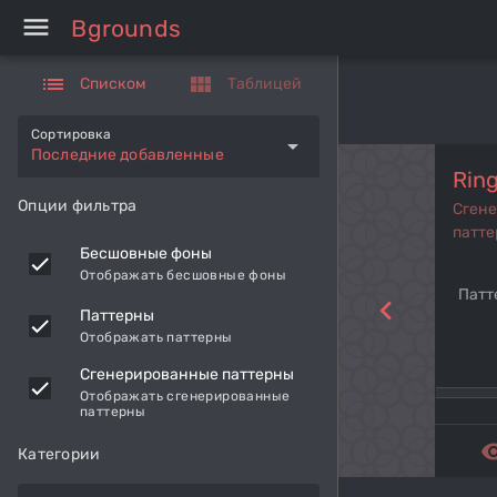
menu
Bgrounds
list
view_module
Списком
Таблицей
Сортировка
arrow_drop_down
Последние добавленные
Rin
Опции фильтра
Сген
патте
Бесшовные фоны
Отображать бесшовные фоны
Патт
navigate_before
Паттерны
Отображать паттерны
Сгенерированные паттерны
Отображать сгенерированные
паттерны
remove_r
Категории