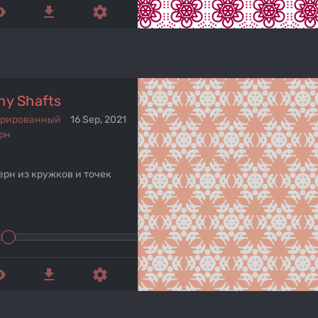
ed_eye
get_app
settings
ny Shafts
ерированный
16 Sep, 2021
рн
ерн из кружков и точек
ed_eye
get_app
settings