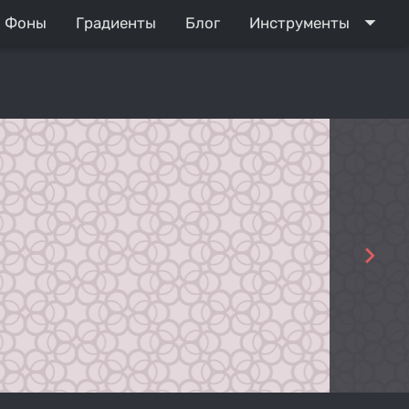
arrow_drop_down
Фоны
Градиенты
Блог
Инструменты
navigate_next