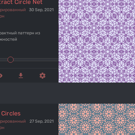
ract Circle Net
ерированный
30 Sep, 2021
рн
рактный паттерн из
жностей
ed_eye
get_app
settings
 Circles
ерированный
27 Sep, 2021
рн