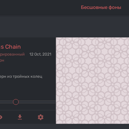
Бесшовные фоны
gs Chain
ерированный
12 Oct, 2021
рн
ерн из тройных колец
ed_eye
get_app
settings