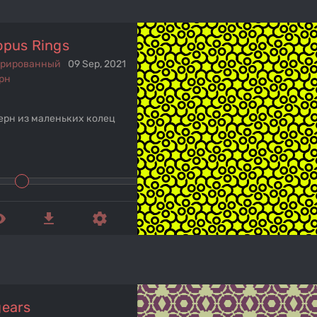
opus Rings
ерированный
09 Sep, 2021
рн
ерн из маленьких колец
ed_eye
get_app
settings
gears