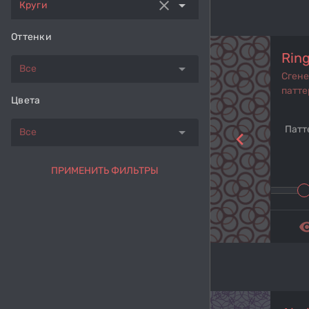
clear
arrow_drop_down
Круги
Оттенки
Ring
arrow_drop_down
Все
Сген
патте
Цвета
Патт
arrow_drop_down
Все
navigate_before
ПРИМЕНИТЬ ФИЛЬТРЫ
remove_r