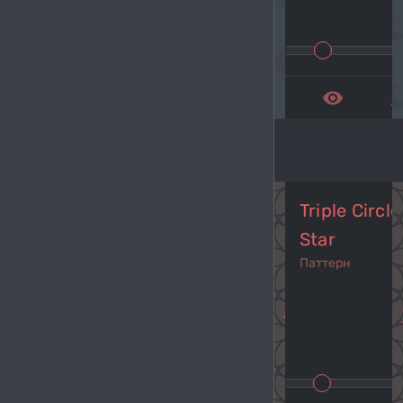
remove_red_eye
get_a
Triple Circl
Star
Паттерн
navigate_before
navi