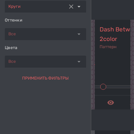
clear
arrow_drop_down
Круги
Оттенки
Dash Betwee
arrow_drop_down
Все
2color
Паттерн
Цвета
arrow_drop_down
Все
navigate_before
navi
ПРИМЕНИТЬ ФИЛЬТРЫ
remove_red_eye
get_a