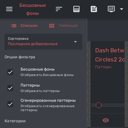
Бесшовные
menu
sort
gradient
feed
display_settings
arrow_drop_down
фоны
list
view_module
Списком
Таблицей
Сортировка
arrow_drop_down
Последние добавленные
Dash Betwe
Опции фильтра
Circles2 2co
Паттерн
Бесшовные фоны
Отображать бесшовные фоны
navigate_before
navi
Паттерны
Отображать паттерны
Сгенерированные паттерны
Отображать сгенерированные
паттерны
remove_red_eye
get_a
Категории