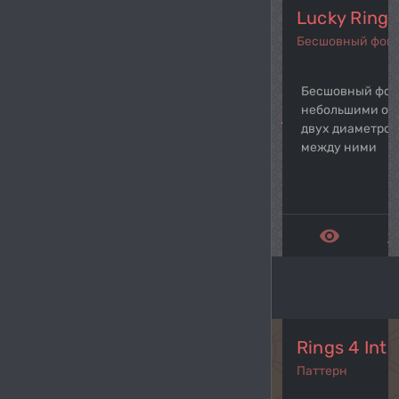
Lucky Rings
Бесшовный фон
Бесшовный фон
небольшими ок
navigate_before
navi
двух диаметров
между ними
remove_red_eye
get_a
Rings 4 Inte
Паттерн