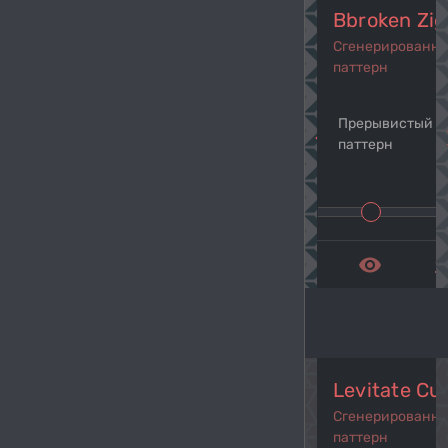
Bbroken Zi
Сгенерированн
паттерн
Прерывистый л
navigate_before
navi
паттерн
remove_red_eye
get_a
Levitate Cu
Сгенерированн
паттерн