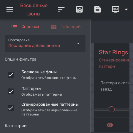
Бесшовные
menu
sort
gradient
feed
display_settings
arrow_drop_down
фоны
list
view_module
Списком
Таблицей
Сортировка
arrow_drop_down
Последние добавленные
Star Rings
Опции фильтра
Сгенерированн
паттерн
Бесшовные фоны
Отображать бесшовные фоны
Паттерн околь
navigate_before
navi
Паттерны
звезд
Отображать паттерны
Сгенерированные паттерны
Отображать сгенерированные
паттерны
remove_red_eye
get_a
Категории