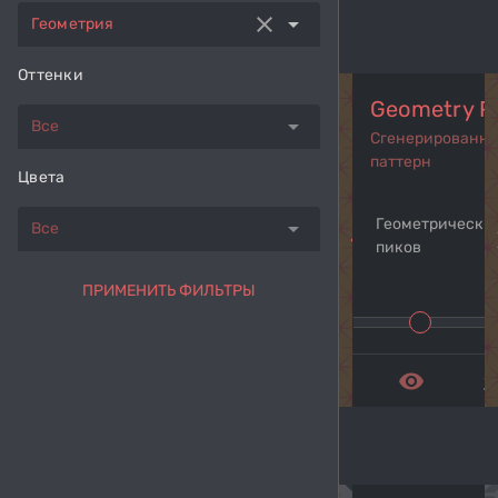
clear
arrow_drop_down
Геометрия
Оттенки
Geometry P
arrow_drop_down
Все
Сгенерированн
паттерн
Цвета
Геометрический
arrow_drop_down
Все
navigate_before
navi
пиков
ПРИМЕНИТЬ ФИЛЬТРЫ
remove_red_eye
get_a