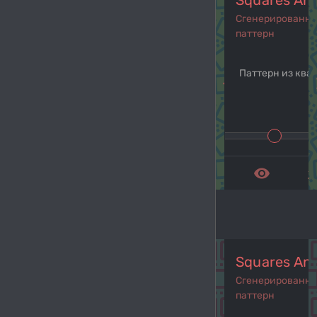
Squares And
Сгенерированн
паттерн
Паттерн из квад
navigate_before
navi
remove_red_eye
get_a
Squares An
Сгенерированн
паттерн