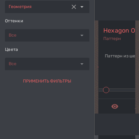
clear
arrow_drop_down
Геометрия
Оттенки
Hexagon Ov
arrow_drop_down
Все
Паттерн
Цвета
Паттерн из шес
arrow_drop_down
Все
navigate_before
navi
ПРИМЕНИТЬ ФИЛЬТРЫ
remove_red_eye
get_a