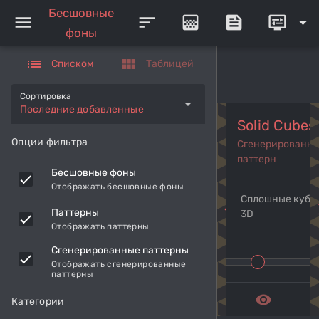
Бесшовные
menu
sort
gradient
feed
display_settings
arrow_drop_down
фоны
list
view_module
Списком
Таблицей
Сортировка
arrow_drop_down
Последние добавленные
Solid Cubes
Опции фильтра
Сгенерированн
паттерн
Бесшовные фоны
Отображать бесшовные фоны
Сплошные кубы
navigate_before
navi
Паттерны
3D
Отображать паттерны
Сгенерированные паттерны
Отображать сгенерированные
паттерны
remove_red_eye
get_a
Категории