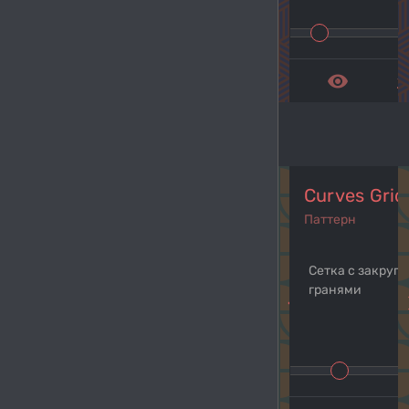
remove_red_eye
get_a
Curves Grid
Паттерн
Сетка с закруг
гранями
navigate_before
navi