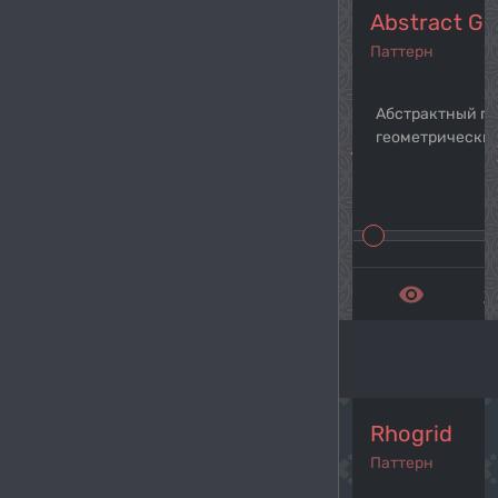
Abstract G
Паттерн
Абстрактный па
геометрических
navigate_before
navi
remove_red_eye
get_a
Rhogrid
Паттерн