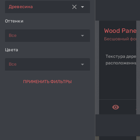
clear
arrow_drop_down
Древесина
Оттенки
Wood Pane
arrow_drop_down
Все
Бесшовный фон
Цвета
Текстура дерев
расположенных
arrow_drop_down
Все
ПРИМЕНИТЬ ФИЛЬТРЫ
remove_red_eye
get_a