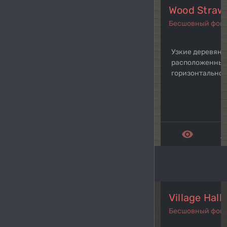
Wood Straw
Бесшовный фон
Узкие деревянн
расположенны
горизонтально
remove_red_eye
get_a
Village Hall
Бесшовный фон