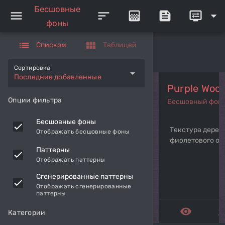
Бесшовные
menu
sort
gradient
feed
display_settings
arrow_drop_down
фоны
list
view_module
Списком
Таблицей
Сортировка
arrow_drop_down
Последние добавленные
Purple Woo
Опции фильтра
Бесшовный фон
Бесшовные фоны
Текстура дерев
Отображать бесшовные фоны
фиолетового от
Паттерны
Отображать паттерны
Сгенерированные паттерны
Отображать сгенерированные
паттерны
remove_red_eye
get_a
Категории