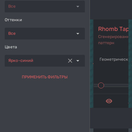
arrow_drop_down
Все
Оттенки
Rhomb Tape
arrow_drop_down
Все
Сгенерированн
паттерн
Цвета
Геометрический
clear
arrow_drop_down
Ярко-синий
navigate_before
navi
ПРИМЕНИТЬ ФИЛЬТРЫ
remove_red_eye
get_a