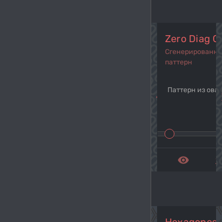
Zero Diag G
Сгенерированн
паттерн
Паттерн из ова
navigate_before
navi
remove_red_eye
get_a