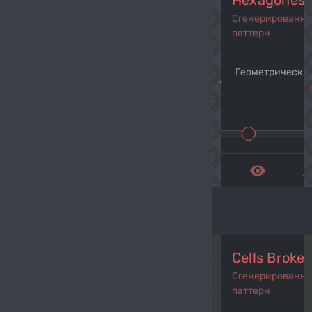
Hexagones 
Сгенерированн
паттерн
Геометрический
navigate_before
navi
remove_red_eye
get_a
Cells Broke
Сгенерированн
паттерн