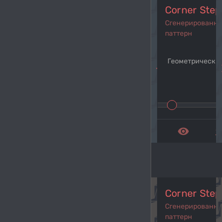
Corner Step
Сгенерированн
паттерн
Геометрический
navigate_before
navi
remove_red_eye
get_a
Corner Step
Сгенерированн
паттерн