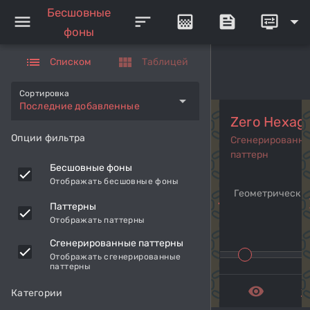
Бесшовные
menu
sort
gradient
feed
display_settings
arrow_drop_down
фоны
list
view_module
Списком
Таблицей
Сортировка
arrow_drop_down
Последние добавленные
Zero Hexag
Опции фильтра
Сгенерированн
паттерн
Бесшовные фоны
Отображать бесшовные фоны
Геометрический
navigate_before
navi
Паттерны
Отображать паттерны
Сгенерированные паттерны
Отображать сгенерированные
паттерны
remove_red_eye
get_a
Категории