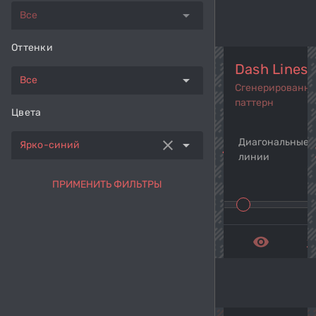
arrow_drop_down
Все
Оттенки
Dash Lines
arrow_drop_down
Все
Сгенерированн
паттерн
Цвета
Диагональные 
clear
arrow_drop_down
Ярко-синий
navigate_before
navi
линии
ПРИМЕНИТЬ ФИЛЬТРЫ
remove_red_eye
get_a