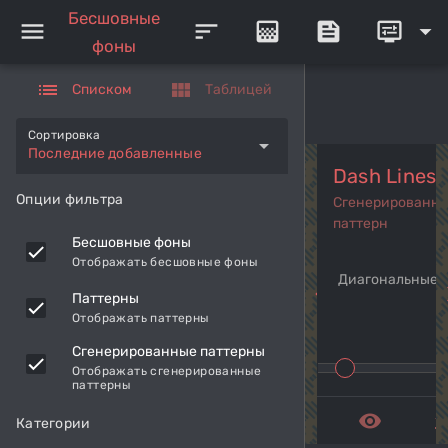
Бесшовные
menu
sort
gradient
feed
display_settings
arrow_drop_down
фоны
list
view_module
Списком
Таблицей
Сортировка
arrow_drop_down
Последние добавленные
Dash Lines 
Опции фильтра
Сгенерированн
паттерн
Бесшовные фоны
Отображать бесшовные фоны
Диагональные 
navigate_before
navi
Паттерны
Отображать паттерны
Сгенерированные паттерны
Отображать сгенерированные
паттерны
remove_red_eye
get_a
Категории