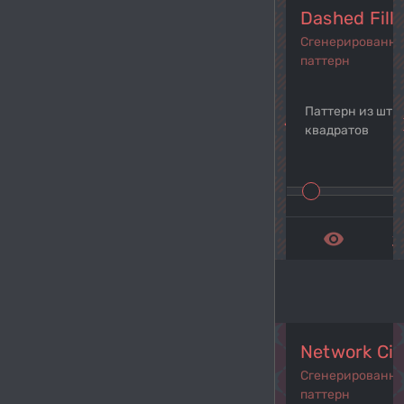
Dashed Fill
Сгенерированн
паттерн
Паттерн из шт
navigate_before
navi
квадратов
remove_red_eye
get_a
Network Cir
Сгенерированн
паттерн