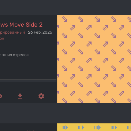
ows Move Side 2
ерированный
26 Feb, 2026
рн
ерн из стрелок
ed_eye
get_app
settings