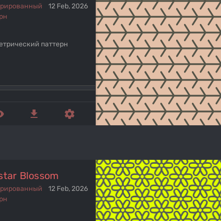
ерированный
12 Feb, 2026
рн
етрический паттерн
ed_eye
get_app
settings
star Blossom
ерированный
12 Feb, 2026
рн