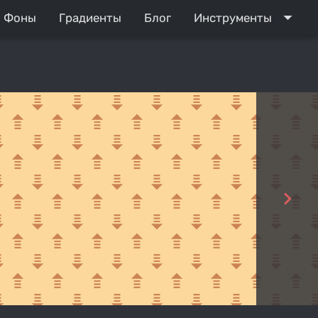
arrow_drop_down
Фоны
Градиенты
Блог
Инструменты
navigate_next