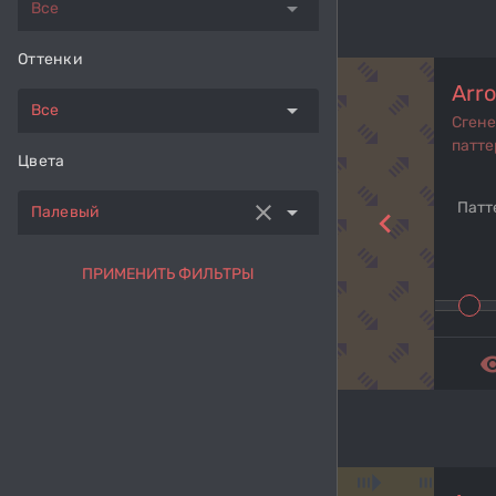
arrow_drop_down
Все
Оттенки
Arr
arrow_drop_down
Все
Сген
патте
Цвета
Патт
clear
arrow_drop_down
Палевый
navigate_before
ПРИМЕНИТЬ ФИЛЬТРЫ
remove_r