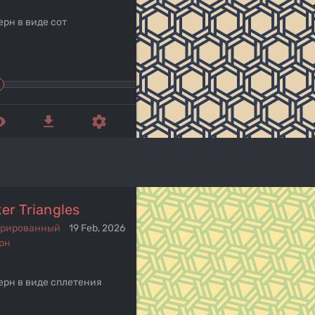
ерн в виде сот
ed_eye
get_app
settings
er Triangles
ерированный
19 Feb, 2026
рн
ерн в виде сплетения