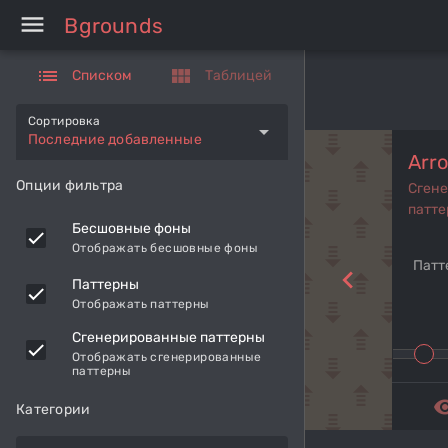
menu
Bgrounds
list
view_module
Списком
Таблицей
Сортировка
arrow_drop_down
Последние добавленные
Arr
Опции фильтра
Сген
патте
Бесшовные фоны
Отображать бесшовные фоны
Патт
navigate_before
Паттерны
Отображать паттерны
Сгенерированные паттерны
Отображать сгенерированные
паттерны
remove_r
Категории