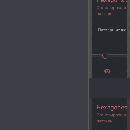
Hexagons S
Сгенерированн
паттерн
Паттерн из шес
navigate_before
navi
remove_red_eye
get_a
Hexagones 
Сгенерированн
паттерн