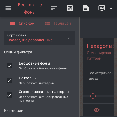
Бесшовные
menu
sort
gradient
feed
display_settings
arrow_drop_down
фоны
list
view_module
Списком
Таблицей
Сортировка
arrow_drop_down
Последние добавленные
Hexagone S
Опции фильтра
Сгенерированн
паттерн
Бесшовные фоны
Отображать бесшовные фоны
Геометрический
navigate_before
navi
Паттерны
звезд
Отображать паттерны
Сгенерированные паттерны
Отображать сгенерированные
паттерны
remove_red_eye
get_a
Категории