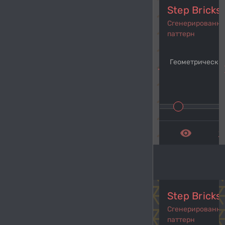
Step Bricks
Сгенерированн
паттерн
Геометрический
navigate_before
navi
remove_red_eye
get_a
Step Bricks
Сгенерированн
паттерн