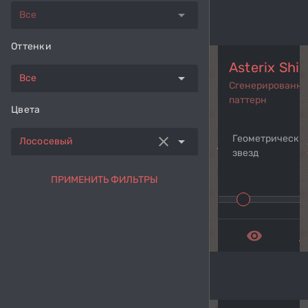
arrow_drop_down
Все
Оттенки
Asterix Shi
arrow_drop_down
Все
Сгенерированн
паттерн
Цвета
Геометрический
clear
arrow_drop_down
Лососевый
navigate_before
navi
звезд
ПРИМЕНИТЬ ФИЛЬТРЫ
remove_red_eye
get_a