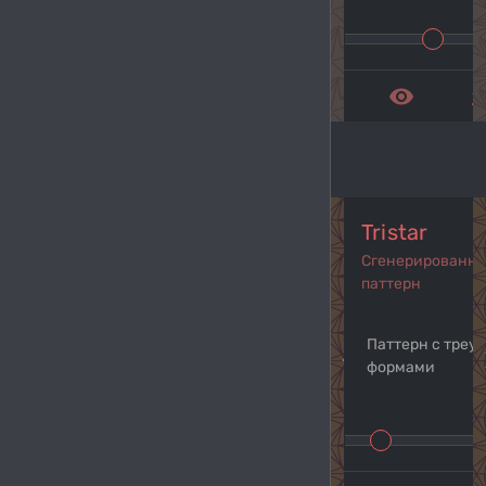
remove_red_eye
get_a
Tristar
Сгенерированн
паттерн
Паттерн с треу
navigate_before
navi
формами