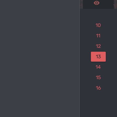
remove_red_eye
get_a
10
11
12
keyboard_arrow_left
1
…
13
14
15
16