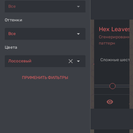
arrow_drop_down
Все
Оттенки
Hex Leaves
arrow_drop_down
Все
Сгенерированн
паттерн
Цвета
Сложные шести
clear
arrow_drop_down
Лососевый
navigate_before
navi
ПРИМЕНИТЬ ФИЛЬТРЫ
remove_red_eye
get_a