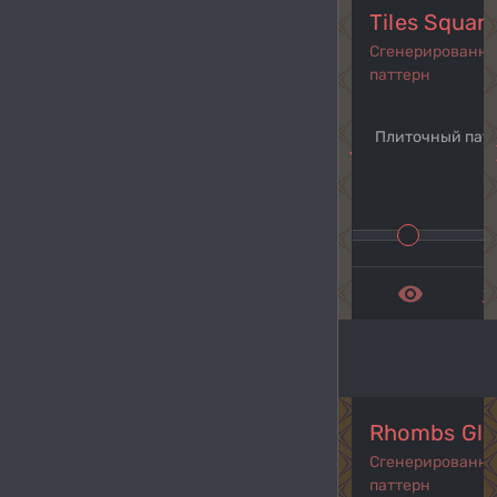
Tiles Squar
Сгенерированн
паттерн
Плиточный пат
navigate_before
navi
remove_red_eye
get_a
Rhombs Gla
Сгенерированн
паттерн