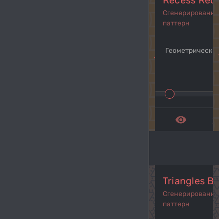
Recess Rec
Сгенерированн
паттерн
Геометрический
navigate_before
navi
remove_red_eye
get_a
Triangles B
Сгенерированн
паттерн