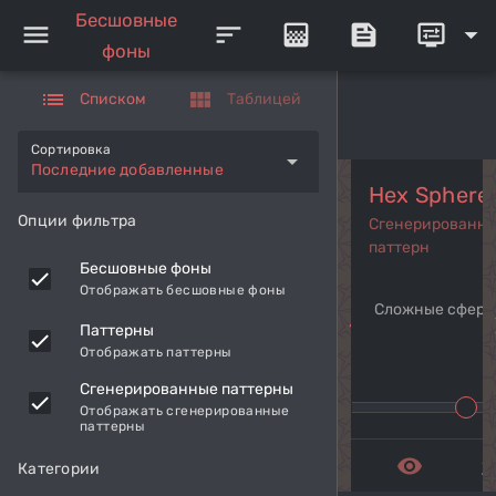
Бесшовные
menu
sort
gradient
feed
display_settings
arrow_drop_down
фоны
list
view_module
Списком
Таблицей
Сортировка
arrow_drop_down
Последние добавленные
Hex Sphere
Опции фильтра
Сгенерированн
паттерн
Бесшовные фоны
Отображать бесшовные фоны
Сложные сферы
navigate_before
navi
Паттерны
Отображать паттерны
Сгенерированные паттерны
Отображать сгенерированные
паттерны
remove_red_eye
get_a
Категории